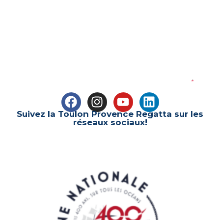
ÉDITION 2027
278
12
52
36
Jours
Heures
Minutes
Secondes
Suivez la Toulon Provence Regatta sur les
réseaux sociaux!