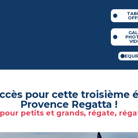
TAB
OFF
GAL
PHO
VI
EQUI
uccès pour cette troisième é
Provence Regatta !
 pour petits et grands, régate, réga