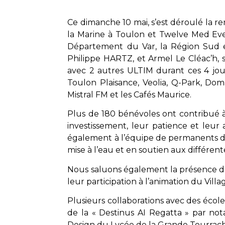
Ce dimanche 10 mai, s’est déroulé la r
la Marine à Toulon et Twelve Med Even
Département du Var, la Région Sud et 
Philippe HARTZ, et Armel Le Cléac’h,
avec 2 autres ULTIM durant ces 4 jou
Toulon Plaisance, Veolia, Q-Park, Dom
Mistral FM et les Cafés Maurice.
Plus de 180 bénévoles ont contribué à
investissement, leur patience et leur 
également à l’équipe de permanents du
mise à l’eau et en soutien aux différen
Nous saluons également la présence 
leur participation à l’animation du Villa
Plusieurs collaborations avec des école
de la « Destinus AI Regatta » par nota
Design du Lycée de la Grande Tourrache