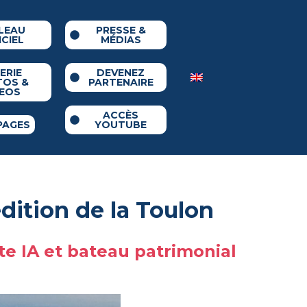
LEAU
PRESSE &
ICIEL
MÉDIAS
ERIE
DEVENEZ
TOS &
PARTENAIRE
DEOS
ACCÈS
PAGES
YOUTUBE
dition de la Toulon
te IA et bateau patrimonial