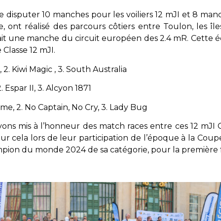
 disputer 10 manches pour les voiliers 12 mJI et 8 manche
 ont réalisé des parcours côtiers entre Toulon, les îl
ait une manche du circuit européen des 2.4 mR. Cette éd
 Classe 12 mJI.
 2. Kiwi Magic , 3. South Australia
2. Espar II, 3. Alcyon 1871
Esme, 2. No Captain, No Cry, 3. Lady Bug
avons mis à l’honneur des match races entre ces 12 mJI G
r cela lors de leur participation de l’époque à la Coupe d
on du monde 2024 de sa catégorie, pour la première fo