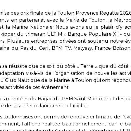
emise des prix finale de la Toulon Provence Regatta 202
ts, en partenariat avec la Mairie de Toulon, la Métr
la Marine Nationale. Nous avons eu le plaisir d’y accue
 skipper du trimaran ULTIM « Banque Populaire XI » qu
rs. Plusieurs entreprises privées ont soutenu notre é
aine du Pas du Cerf, BFM TV, Matyasy, France Boisson
 sa réussite que ce soit du côté « Terre » que du côté 
adaptation vis-à-vis de l’organisation de nouvelles act
 Club Nautique de la Marine à Toulon qui ont répondu 
tes activités de cet événement.
des membres du Bagad du PEM Saint Mandrier et des pe
ge de la soirée de lancement officielle.
s toulonnaises ont permis de renouveler l’image de l’évé
mment, l’affiche réalisée traditionnellement par le bi
 et la participation de SeaTech et du département IUT 