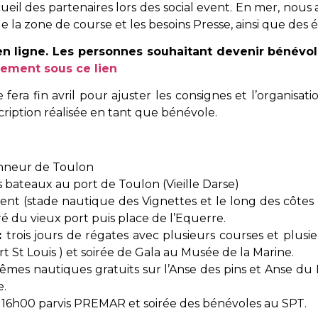
ccueil des partenaires lors des social event. En mer, nous 
 de la zone de course et les besoins Presse, ainsi que de
 en ligne. Les personnes souhaitant devenir bénévo
ctement sous ce lien
fera fin avril pour ajuster les consignes et l’organisa
cription réalisée en tant que bénévole.
onneur de Toulon
s bateaux au port de Toulon (Vieille Darse)
nt (stade nautique des Vignettes et le long des côtes
é du vieux port puis place de l’Equerre.
:
trois jours de régates avec plusieurs courses et plusie
t St Louis ) et soirée de Gala au Musée de la Marine.
êmes nautiques gratuits sur l’Anse des pins et Anse du 
e.
à 16h00 parvis PREMAR et soirée des bénévoles au SPT.