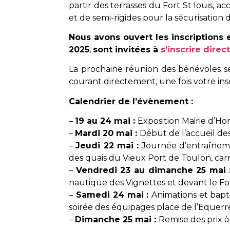
partir des terrasses du Fort St louis, a
et de semi-rigides pour la sécurisation
Nous avons ouvert les inscriptions
2025
,
sont invitées à
s’inscrire dire
La prochaine réunion des bénévoles se 
courant directement, une fois votre ins
Calendrier de l’évènement
:
–
19 au 24 mai :
Exposition Mairie d’H
–
Mardi 20 mai :
Début de l’accueil de
–
Jeudi 22 mai :
Journée d’entraîneme
des quais du Vieux Port de Toulon, carr
–
Vendredi 23 au dimanche 25 mai 
nautique des Vignettes et devant le For
–
Samedi 24 mai :
Animations et bapt
soirée des équipages place de l’Equerr
–
Dimanche 25 mai :
Remise des prix 