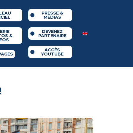
LEAU
PRESSE &
ICIEL
MÉDIAS
ERIE
DEVENEZ
TOS &
PARTENAIRE
DEOS
ACCÈS
PAGES
YOUTUBE
!